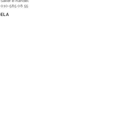
Säker e-handel
010-585 08 55
DELA