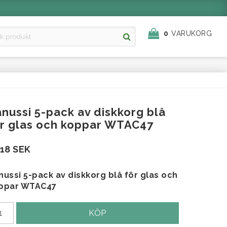
0
VARUKORG
nussi 5-pack av diskkorg blå
ör glas och koppar WTAC47
518 SEK
nussi 5-pack av diskkorg blå för glas och
ppar WTAC47
KÖP