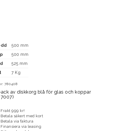
edd
500 mm
up
500 mm
jd
525 mm
t
7 Kg
nr: 780408
ack av diskkorg blå för glas och koppar 
67007)
Frakt 999 kr!
Betala säkert med kort
Betala via faktura
Finansiera via leasing