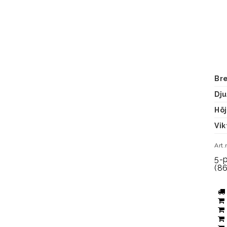
Br
Dj
Hö
Vik
Art.
5-p
(8