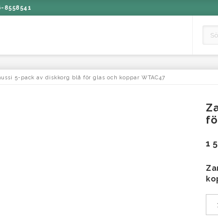
6-8558541
ussi 5-pack av diskkorg blå för glas och koppar WTAC47
Za
f
1 
Za
ko