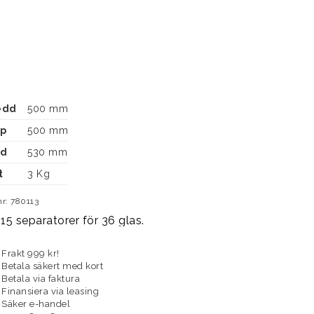
edd
500 mm
up
500 mm
jd
530 mm
t
3 Kg 
nr: 780113
 15 separatorer för 36 glas.
Frakt 999 kr!
Betala säkert med kort
Betala via faktura
Finansiera via leasing
Säker e-handel