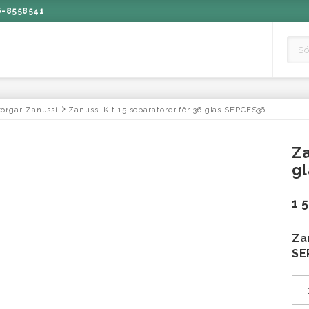
6-8558541
korgar Zanussi
Zanussi Kit 15 separatorer för 36 glas SEPCES36
Za
g
1 
Za
SE