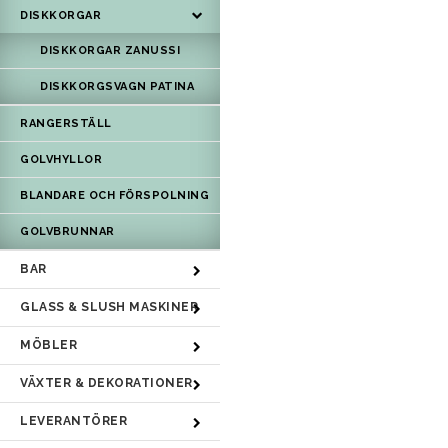
DISKKORGAR
DISKKORGAR ZANUSSI
DISKKORGSVAGN PATINA
RANGERSTÄLL
GOLVHYLLOR
BLANDARE OCH FÖRSPOLNING
GOLVBRUNNAR
BAR
GLASS & SLUSH MASKINER
MÖBLER
VÄXTER & DEKORATIONER
LEVERANTÖRER