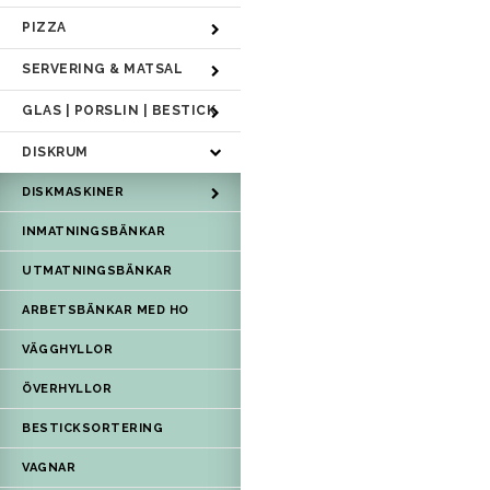
PIZZA
SERVERING & MATSAL
GLAS | PORSLIN | BESTICK
DISKRUM
DISKMASKINER
INMATNINGSBÄNKAR
UTMATNINGSBÄNKAR
ARBETSBÄNKAR MED HO
VÄGGHYLLOR
ÖVERHYLLOR
BESTICKSORTERING
VAGNAR