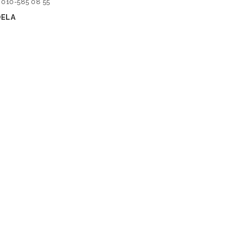
010-585 08 55
DELA