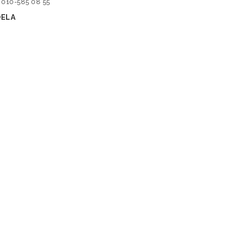
010-585 08 55
DELA