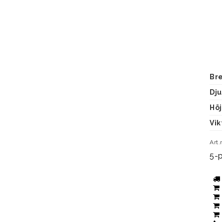
Br
Dj
Hö
Vik
Art.
5-p