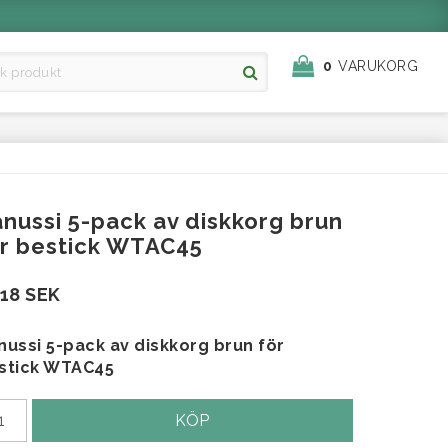
0
VARUKORG
nussi 5-pack av diskkorg brun
ör bestick WTAC45
518 SEK
nussi 5-pack av diskkorg brun för
stick WTAC45
KÖP