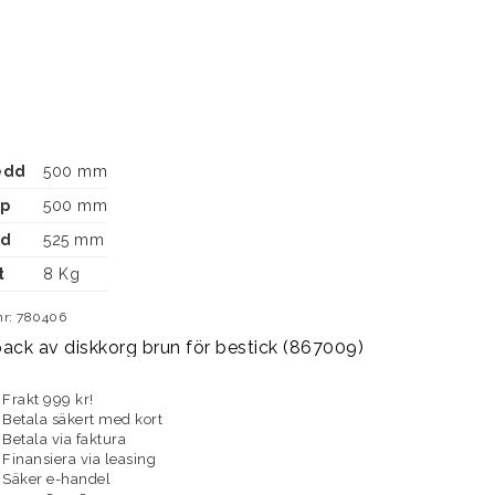
edd
500 mm
up
500 mm
jd
525 mm
t
8 Kg
nr: 780406
ack av diskkorg brun för bestick (867009)
Frakt 999 kr!
Betala säkert med kort
Betala via faktura
Finansiera via leasing
Säker e-handel