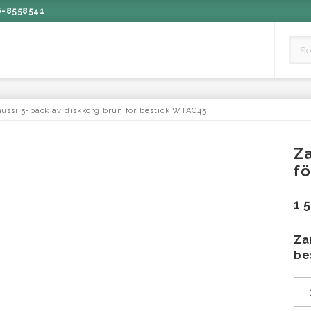
6-8558541
ussi 5-pack av diskkorg brun för bestick WTAC45
Za
f
1 
Za
be