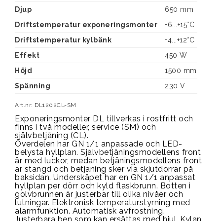
Djup
650 mm 
Driftstemperatur exponeringsmonter
+6...+15°C
Driftstemperatur kylbänk
+4...+12°C
Effekt
450 W
Höjd
1500 mm
Spänning
230 V
Art.nr: DL1202CL-SM
Exponeringsmonter DL tillverkas i rostfritt och 
finns i två modeller, service (SM) och 
självbetjäning (CL).
Överdelen har GN 1/1 anpassade och LED-
belysta hyllplan. Självbetjäningsmodellens front 
är med luckor, medan betjäningsmodellens front 
är stängd och betjäning sker via skjutdörrar på 
baksidan. Underskåpet har en GN 1/1 anpassat 
hyllplan per dörr och kyld flaskbrunn. Botten i 
golvbrunnen är justerbar till olika nivåer och 
lutningar. Elektronisk temperaturstyrning med 
alarmfunktion. Automatisk avfrostning. 
Justerbara ben som kan ersättas med hjul. Kylan 