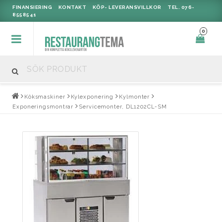
FINANSIERING
KONTAKT
KÖP- LEVERANSVILLKOR
TEL. 076-
8558541
0
Köksmaskiner
Kylexponering
Kylmonter
Exponeringsmontrar
Servicemonter, DL1202CL-SM