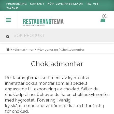
FINANSIERING
KONTAKT
KÖP- LEVERANSVILLKOR
TEL. 076-
8558541
0
Köksmaskiner
Kylexponering
Chokladmonter
Chokladmonter
Restaurangtemas sortiment av kylmontrar
innefattar också montrar som är speciellt
anpassade till exponering av choklad. Säljer du
chokladpraliner behöver du ha en chokladkylmonter
med hygrostat, Förvaring i vanlig
kylskåpstemperatur är både för kall och för fuktig
för choklad.