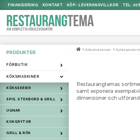
FINANSIERING
KONTAKT
KÖP- LEVERANSVILLKOR
TEL. 07
Köksmaskiner
Kylexponeri
FÖRBUTIK
KÖKSMASKINER
Restaurangtemas sortiment
KÖKSSERIER
samt exponera exempelvis 
dimensioner och utförand
SPIS, STEKBORD & GRILL
UGNAR
KOKGRYTOR
GRILL & RÖK