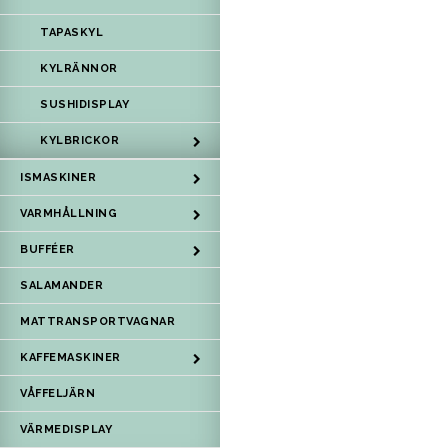
TAPASKYL
KYLRÄNNOR
SUSHIDISPLAY
KYLBRICKOR
ISMASKINER
VARMHÅLLNING
BUFFÉER
SALAMANDER
MATTRANSPORTVAGNAR
KAFFEMASKINER
VÅFFELJÄRN
VÄRMEDISPLAY