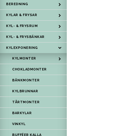
BEREDNING
KYLAR & FRYSAR
KYL- & FRYSRUM
KYL- & FRYSBÄNKAR
KYLEXPONERING
KYLMONTER
CHOKLADMONTER
BÄNKMONTER
KYLBRUNNAR
TÅRTMONTER
BARKYLAR
VINKYL
BUFFÉER KALLA