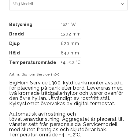
Belysning
1x21 W
Bredd
1302 mm
Djup
620 mm
Höjd
640 mm
Temperaturområde
+4...+12 °C
Art.nr: Bighorn Service 1300
BigHorn Service 1300, kyld bänkmonter avsedd 
för placering på bänk eller bord. Levereras med 
två kromade trådgallerhyllor och lysrör ovanför 
den övre hyllan. Utvändigt av rostfritt stål. 
Kylsystemet övervakas av digital termostat. 
Automatisk avfrostning och 
tövattenavdunstning. Aggregatet är placerat till 
vänster sett från personalsida. Servicemodell 
med slutet frontglas och skjutdörrar bak. 
Temperatur-område +4...+12°C.