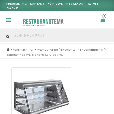
FINANSIERING
KONTAKT
KÖP- LEVERANSVILLKOR
TEL. 076-
8558541
0
Köksmaskiner
Kylexponering
Kylmonter
Exponeringskyl
Exponeringskyl, Bighorn Service 1300