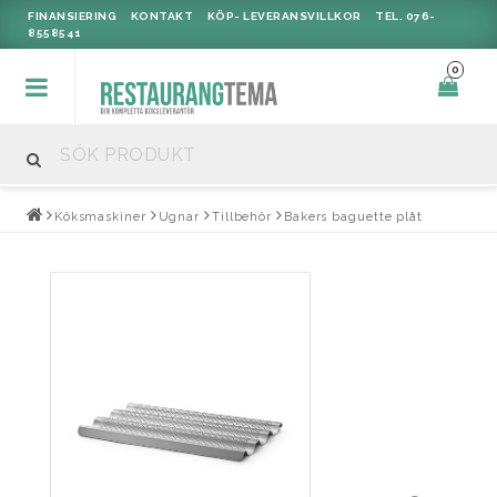
FINANSIERING
KONTAKT
KÖP- LEVERANSVILLKOR
TEL. 076-
8558541
0
Köksmaskiner
Ugnar
Tillbehör
Bakers baguette plåt