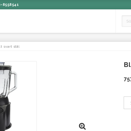
6-8558541
t svart stål
Bl
75