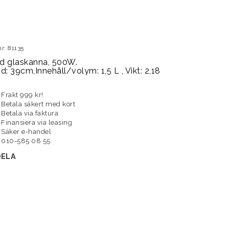
nr: 81135
d glaskanna, 500W.
d: 39cm,Innehåll/volym: 1,5 L , Vikt: 2,18
Frakt 999 kr!
Betala säkert med kort
Betala via faktura
Finansiera via leasing
Säker e-handel
010-585 08 55
DELA