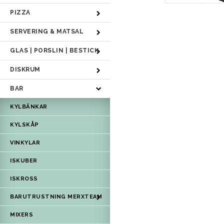
PIZZA
SERVERING & MATSAL
GLAS | PORSLIN | BESTICK
DISKRUM
BAR
KYLBÄNKAR
KYLSKÅP
VINKYLAR
ISKUBER
ISKROSS
BARUTRUSTNING MERXTEAM
MIXERS