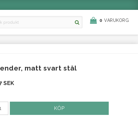
0
VARUKORG
ender, matt svart stål
7 SEK
KÖP