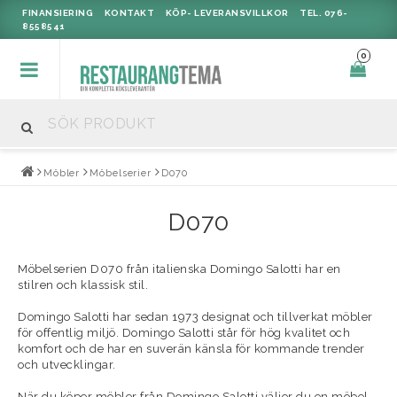
FINANSIERING
KONTAKT
KÖP- LEVERANSVILLKOR
TEL. 076-
8558541
0
Möbler
Möbelserier
D070
D070
Möbelserien D070 från italienska Domingo Salotti har en
stilren och klassisk stil.
Domingo Salotti har sedan 1973 designat och tillverkat möbler
för offentlig miljö. Domingo Salotti står för hög kvalitet och
komfort och de har en suverän känsla för kommande trender
och utvecklingar.
När du köper möbler från Domingo Salotti väljer du en möbel