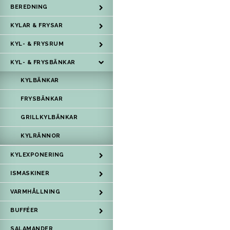
BEREDNING
KYLAR & FRYSAR
KYL- & FRYSRUM
KYL- & FRYSBÄNKAR
KYLBÄNKAR
FRYSBÄNKAR
GRILLKYLBÄNKAR
KYLRÄNNOR
KYLEXPONERING
ISMASKINER
VARMHÅLLNING
BUFFÉER
SALAMANDER