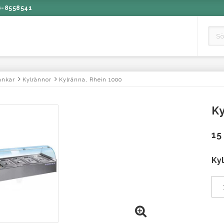
6-8558541
änkar
Kylrännor
Kylränna, Rhein 1000
Ky
15
Ky