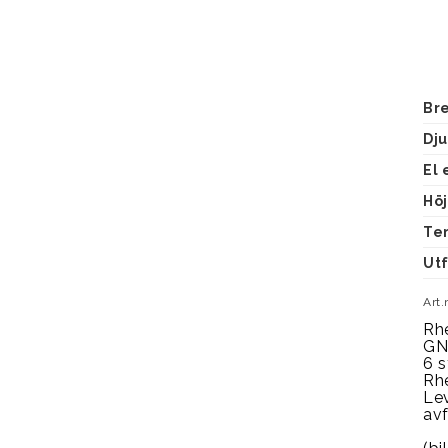
Br
Dj
El 
Hö
Te
Ut
Art.
Rh
GN 
6 s
Rhe
Lev
av