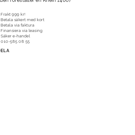
lden föreställer en Rhein 1400)
Frakt 999 kr!
Betala säkert med kort
Betala via faktura
Finansiera via leasing
Säker e-handel
010-585 08 55
DELA