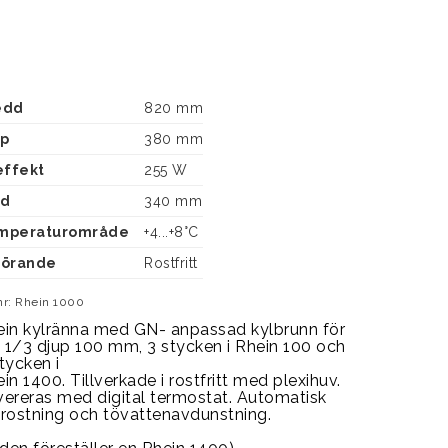
edd
820 mm
up
380 mm
effekt
255 W
jd
340 mm
mperaturområde
+4...+8°C
förande
Rostfritt
nr: Rhein 1000
ein kylränna med GN- anpassad kylbrunn för 
1/3 djup 100 mm, 3 stycken i Rhein 100 och 
tycken i
in 1400. Tillverkade i rostfritt med plexihuv. 
ereras med digital termostat. Automatisk 
frostning och tövattenavdunstning.