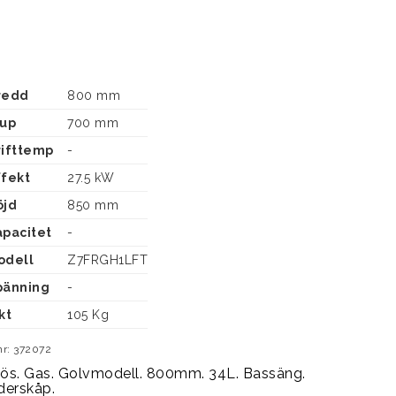
Bredd
800 mm
jup
700 mm
rifttemp
-
ffekt
27.5 kW
öjd
850 mm
apacitet
-
odell
Z7FRGH1LFT
pänning
-
ikt
105 Kg
nr: 372072
tös. Gas. Golvmodell. 800mm. 34L. Bassäng. 
derskåp.