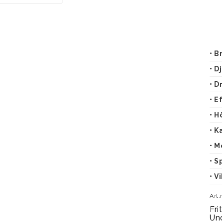
• 
• D
• D
• E
• H
• K
• M
• S
• V
Art.
Fri
Un