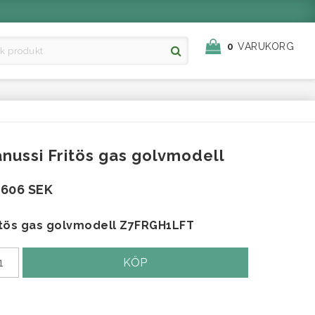
0
VARUKORG
nussi Fritös gas golvmodell
 606 SEK
itös gas golvmodell Z7FRGH1LFT
KÖP