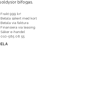
soldysor bifogas.
Frakt 999 kr!
Betala säkert med kort
Betala via faktura
Finansiera via leasing
Säker e-handel
010-585 08 55
DELA