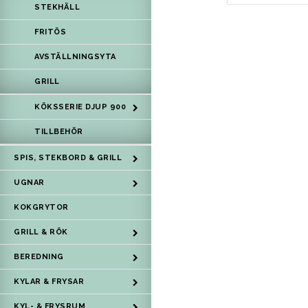
STEKHÄLL
FRITÖS
AVSTÄLLNINGSYTA
GRILL
KÖKSSERIE DJUP 900
TILLBEHÖR
SPIS, STEKBORD & GRILL
UGNAR
KOKGRYTOR
GRILL & RÖK
BEREDNING
KYLAR & FRYSAR
KYL- & FRYSRUM