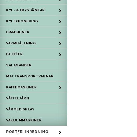
KYL- & FRYSBÄNKAR
KYLEXPONERING
ISMASKINER
VARMHÅLLNING
BUFFÉER
SALAMANDER
MATTRANSPORTVAGNAR
KAFFEMASKINER
VÅFFELJÄRN
VÄRMEDISPLAY
VAKUUMMASKINER
ROSTFRI INREDNING