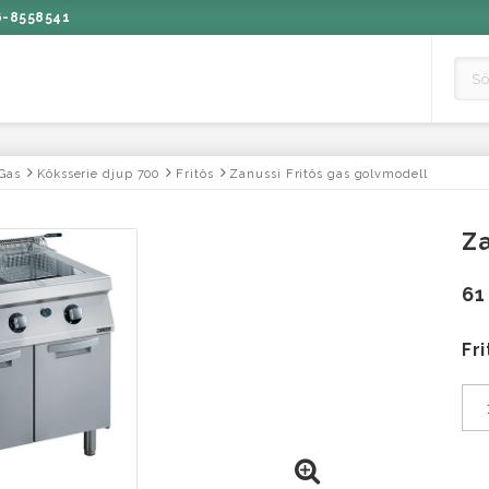
6-8558541
Gas
Köksserie djup 700
Fritös
Zanussi Fritös gas golvmodell
Za
61
Fr