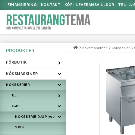
FINANSIERING
KONTAKT
KÖP- LEVERANSVILLKOR
TEL. 07
Köksmaskiner
Köksserier
FÖRBUTIK
KÖKSMASKINER
KÖKSSERIER
EL
GAS
KÖKSSERIE DJUP 700
SPIS