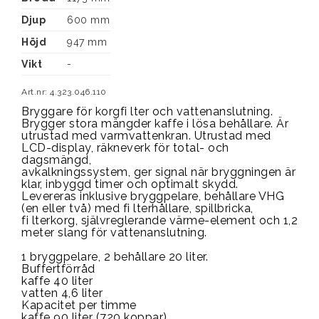
Djup
600 mm
Höjd
947 mm
Vikt
-
Art.nr: 4.323.046.110
Bryggare för korgfi lter och vattenanslutning. 
Brygger stora mängder kaffe i lösa behållare. Är
utrustad med varmvattenkran. Utrustad med 
LCD-display, räkneverk för total- och 
dagsmängd,
avkalkningssystem, ger signal när bryggningen är 
klar, inbyggd timer och optimalt skydd.
Levereras inklusive bryggpelare, behållare VHG 
(en eller två) med fi lterhållare, spillbricka,
fi lterkorg, självreglerande värme-element och 1,2 
meter slang för vattenanslutning.
1 bryggpelare, 2 behållare 20 liter.
Buffertförråd
kaffe 40 liter
vatten 4,6 liter
Kapacitet per timme
kaffe 90 liter (720 koppar)