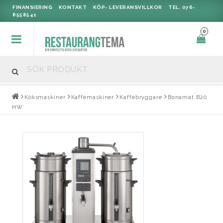
FINANSIERING
KONTAKT
KÖP- LEVERANSVILLKOR
TEL. 076-
8558541
0
Köksmaskiner
Kaffemaskiner
Kaffebryggare
Bonamat B20
HW