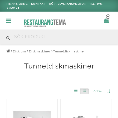
FINANSIERING
KONTAKT
KÖP- LEVERANSVILLKOR
TEL. 076-
8558541
0
Diskrum
Diskmaskiner
Tunneldiskmaskiner
Tunneldiskmaskiner
PRIS